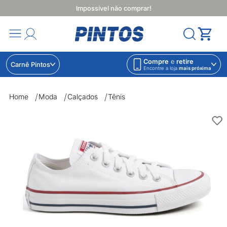
Impossível não comprar!
Compre
e
retire
Carnê Pintos
Encontre a loja
mais próxima
Home
Moda
Calçados
Tênis