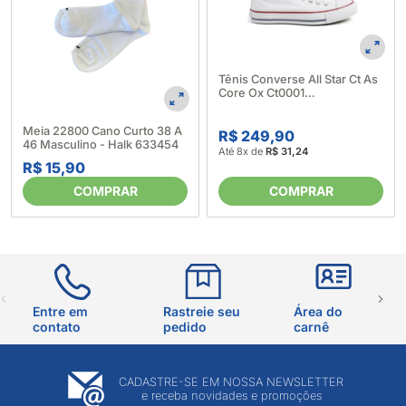
Tênis Converse All Star Ct As
Core Ox Ct0001
485035_Branco/Marinho
Meia 22800 Cano Curto 38 A
R$ 249,90
46 Masculino - Halk 633454
Até 8x de
R$ 31,24
R$ 15,90
COMPRAR
COMPRAR
Entre em
Rastreie seu
Área do
contato
pedido
carnê
CADASTRE-SE EM NOSSA NEWSLETTER
e receba novidades e promoções