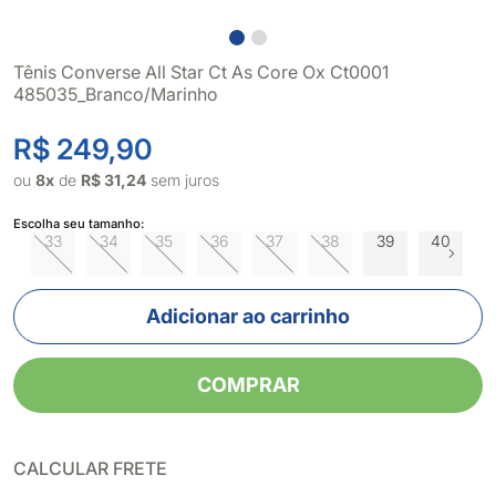
Tênis Converse All Star Ct As Core Ox Ct0001
485035_Branco/Marinho
R$ 249,90
ou
8x
de
R$ 31,24
sem juros
Escolha seu tamanho:
33
34
35
36
37
38
39
40
4
Adicionar ao carrinho
COMPRAR
CALCULAR FRETE