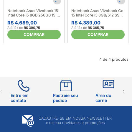
Notebook Asus Vivobook 15
Notebook Asus Vivobook Go
Intel Core i5 8GB 256GB 15,6"
15 Intel Core i3 8GB/512 SSD
Quiet Blue - Asus (698183)
15,6" E1504G Prata - Asus
R$ 4.689,00
R$ 4.389,00
(700606)
Até 12x de
R$ 390,75
Até 12x de
R$ 365,75
COMPRAR
COMPRAR
4 de 4 produtos
Entre em
Rastreie seu
Área do
contato
pedido
carnê
CADASTRE-SE EM NOSSA NEWSLETTER
e receba novidades e promoções