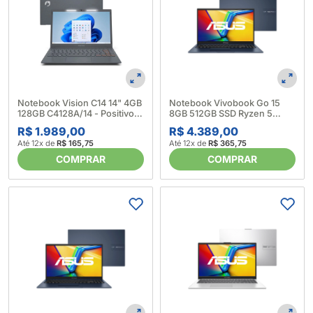
Notebook Vision C14 14" 4GB
Notebook Vivobook Go 15
128GB C4128A/14 - Positivo
8GB 512GB SSD Ryzen 5
(669504)
15.6" Mixed Black - Asus
R$ 1.989,00
R$ 4.389,00
(676318)
Até 12x de
R$ 165,75
Até 12x de
R$ 365,75
COMPRAR
COMPRAR