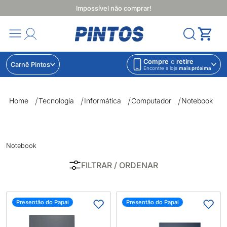
Impossível não comprar!
Compre
e
retire
Carnê Pintos
Encontre a loja
mais próxima
Notebook | Lojas Pintos | Impossível não comprar
Home
Tecnologia
Informática
Computador
Notebook
Notebook
FILTRAR
/ ORDENAR
Presentão do Papai
Presentão do Papai