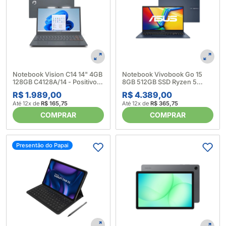
Notebook Vision C14 14" 4GB
Notebook Vivobook Go 15
128GB C4128A/14 - Positivo
8GB 512GB SSD Ryzen 5
(669504)
15.6" Mixed Black - Asus
R$ 1.989,00
R$ 4.389,00
(676318)
Até 12x de
R$ 165,75
Até 12x de
R$ 365,75
COMPRAR
COMPRAR
Presentão do Papai