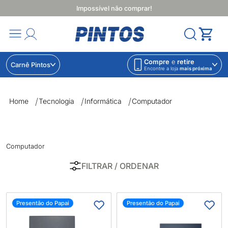
Impossível não comprar!
Compre
e
retire
Carnê Pintos
Encontre a loja
mais próxima
Computador | Lojas Pintos | Impossível não comprar
Home
Tecnologia
Informática
Computador
Computador
FILTRAR
/ ORDENAR
Presentão do Papai
Presentão do Papai