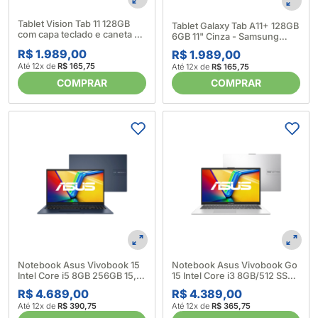
Tablet Vision Tab 11 128GB
Tablet Galaxy Tab A11+ 128GB
com capa teclado e caneta -
6GB 11" Cinza - Samsung
Positivo (696134)
(694213)
R$ 1.989,00
R$ 1.989,00
Até 12x de
R$ 165,75
Até 12x de
R$ 165,75
COMPRAR
COMPRAR
Notebook Asus Vivobook 15
Notebook Asus Vivobook Go
Intel Core i5 8GB 256GB 15,6"
15 Intel Core i3 8GB/512 SSD
Quiet Blue - Asus (698183)
15,6" E1504G Prata - Asus
R$ 4.689,00
R$ 4.389,00
(700606)
Até 12x de
R$ 390,75
Até 12x de
R$ 365,75