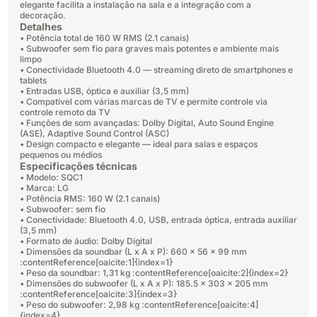
elegante facilita a instalação na sala e a integração com a
decoração.
Detalhes
• Potência total de 160 W RMS (2.1 canais)
• Subwoofer sem fio para graves mais potentes e ambiente mais
limpo
• Conectividade Bluetooth 4.0 — streaming direto de smartphones e
tablets
• Entradas USB, óptica e auxiliar (3,5 mm)
• Compatível com várias marcas de TV e permite controle via
controle remoto da TV
• Funções de som avançadas: Dolby Digital, Auto Sound Engine
(ASE), Adaptive Sound Control (ASC)
• Design compacto e elegante — ideal para salas e espaços
pequenos ou médios
Especificações técnicas
• Modelo: SQC1
• Marca: LG
• Potência RMS: 160 W (2.1 canais)
• Subwoofer: sem fio
• Conectividade: Bluetooth 4.0, USB, entrada óptica, entrada auxiliar
(3,5 mm)
• Formato de áudio: Dolby Digital
• Dimensões da soundbar (L x A x P): 660 × 56 × 99 mm
:contentReference[oaicite:1]{index=1}
• Peso da soundbar: 1,31 kg :contentReference[oaicite:2]{index=2}
• Dimensões do subwoofer (L x A x P): 185.5 × 303 × 205 mm
:contentReference[oaicite:3]{index=3}
• Peso do subwoofer: 2,98 kg :contentReference[oaicite:4]
{index=4}