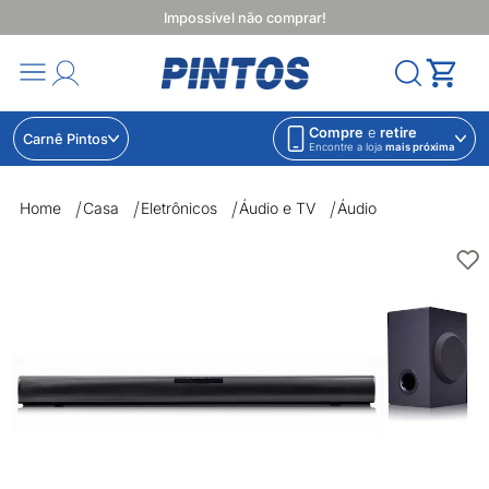
Impossível não comprar!
Compre
e
retire
Carnê Pintos
Encontre a loja
mais próxima
Home
Casa
Eletrônicos
Áudio e TV
Áudio