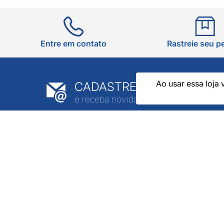
Entre em contato
Rastreie seu p
Ao usar essa loja 
CADASTRE-SE EM NOSSA
e receba novidades e promoções