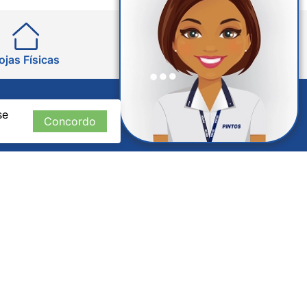
ojas Físicas
Perguntas Frequentes
se
Concordo
CADASTRE-SE
Verificada
por