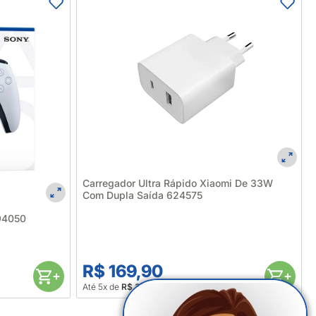
Carregador Ultra Rápido Xiaomi De 33W
Com Dupla Saída 624575
594050
R$ 169,90
Até 5x de
R$ 33,98