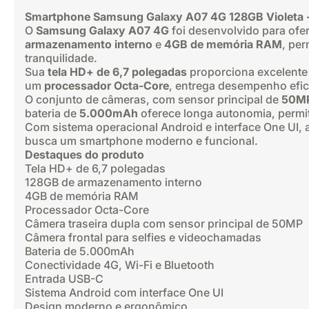
Smartphone Samsung Galaxy A07 4G 128GB Violeta 
O
Samsung Galaxy A07 4G
foi desenvolvido para of
armazenamento interno
e
4GB de memória RAM
, per
tranquilidade.
Sua
tela HD+ de 6,7 polegadas
proporciona excelente 
um
processador Octa-Core
, entrega desempenho efici
O conjunto de câmeras, com sensor principal de
50M
bateria de
5.000mAh
oferece longa autonomia, permit
Com sistema operacional Android e interface One UI, 
busca um smartphone moderno e funcional.
Destaques do produto
Tela HD+ de 6,7 polegadas
128GB de armazenamento interno
4GB de memória RAM
Processador Octa-Core
Câmera traseira dupla com sensor principal de 50MP
Câmera frontal para selfies e videochamadas
Bateria de 5.000mAh
Conectividade 4G, Wi-Fi e Bluetooth
Entrada USB-C
Sistema Android com interface One UI
Design moderno e ergonômico