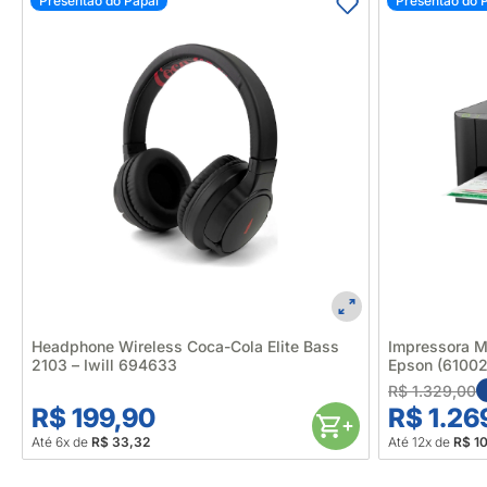
Presentão do Papai
Presentão do 
Headphone Wireless Coca-Cola Elite Bass
Impressora M
2103 – Iwill 694633
Epson (61002
R$ 1.329,00
R$ 199,90
R$ 1.26
Até 6x de
R$ 33,32
Até 12x de
R$ 1