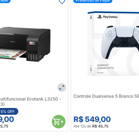
Papai
Presentão do Papai
Controle Dualsense 5 Branco 
ultifuncional Ecotank L3250 -
3)
5% OFF
9,00
R$ 549,00
05,75
Até 12x de
R$ 45,75