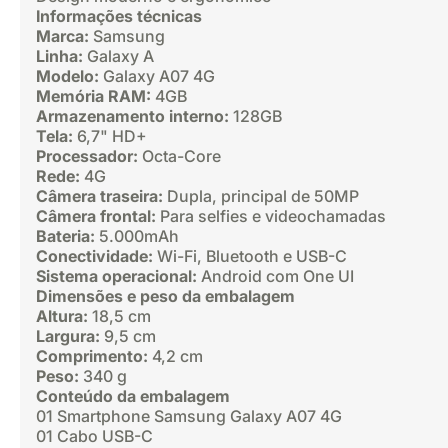
Informações técnicas
Marca:
Samsung
Linha:
Galaxy A
Modelo:
Galaxy A07 4G
Memória RAM:
4GB
Armazenamento interno:
128GB
Tela:
6,7" HD+
Processador:
Octa-Core
Rede:
4G
Câmera traseira:
Dupla, principal de 50MP
Câmera frontal:
Para selfies e videochamadas
Bateria:
5.000mAh
Conectividade:
Wi-Fi, Bluetooth e USB-C
Sistema operacional:
Android com One UI
Dimensões e peso da embalagem
Altura:
18,5 cm
Largura:
9,5 cm
Comprimento:
4,2 cm
Peso:
340 g
Conteúdo da embalagem
01 Smartphone Samsung Galaxy A07 4G
01 Cabo USB-C