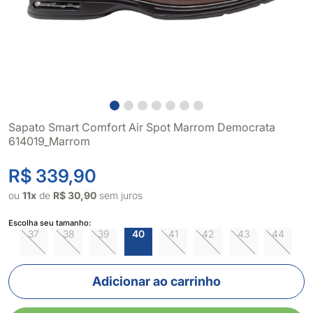
Sapato Smart Comfort Air Spot Marrom Democrata
614019_Marrom
R$ 339,90
ou
11x
de
R$ 30,90
sem juros
Escolha seu tamanho:
37
38
39
40
41
42
43
44
Adicionar ao carrinho