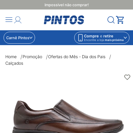
Impossível não comprar!
Compre
e
retire
Carnê Pintos
Encontre a loja
mais próxima
Home
Promoção
Ofertas do Mês - Dia dos Pais
Calçados