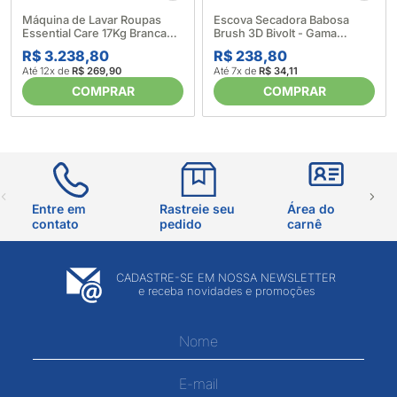
Máquina de Lavar Roupas
Escova Secadora Babosa
Essential Care 17Kg Branca
Brush 3D Bivolt - Gama
LED17 - Electrolux (633997)
(624393)
R$ 3.238,80
R$ 238,80
Até 12x de
R$ 269,90
Até 7x de
R$ 34,11
COMPRAR
COMPRAR
Entre em
Rastreie seu
Área do
contato
pedido
carnê
CADASTRE-SE EM NOSSA NEWSLETTER
e receba novidades e promoções