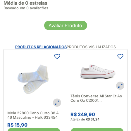
Média de 0 estrelas
Baseado em 0 avaliações
Avaliar Produto
PRODUTOS RELACIONADOS
PRODUTOS VISUALIZADOS
Tênis Converse All Star Ct As
Core Ox Ct0001
485035_Branco/Marinho
Meia 22800 Cano Curto 38 A
R$ 249,90
46 Masculino - Halk 633454
Até 8x de
R$ 31,24
R$ 15,90