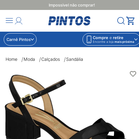
Impossível não comprar!
Compre
e
retire
Carnê Pintos
Encontre a loja
mais próxima
Home
Moda
Calçados
Sandália