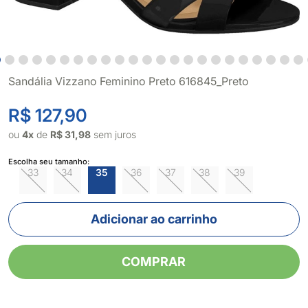
Sandália Vizzano Feminino Preto 616845_Preto
R$ 127,90
ou
4x
de
R$ 31,98
sem juros
Escolha seu tamanho:
33
34
35
36
37
38
39
Adicionar ao carrinho
COMPRAR