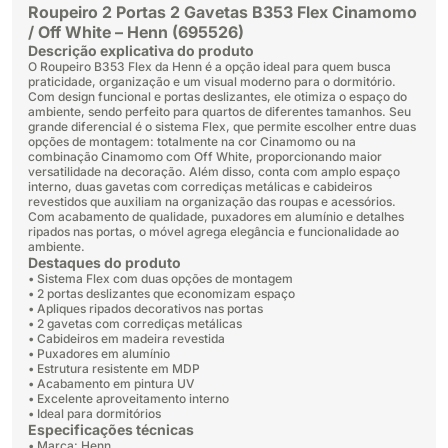
Roupeiro 2 Portas 2 Gavetas B353 Flex Cinamomo
/ Off White – Henn (
695526)
Descrição explicativa do produto
O Roupeiro B353 Flex da Henn é a opção ideal para quem busca
praticidade, organização e um visual moderno para o dormitório.
Com design funcional e portas deslizantes, ele otimiza o espaço do
ambiente, sendo perfeito para quartos de diferentes tamanhos. Seu
grande diferencial é o sistema Flex, que permite escolher entre duas
opções de montagem: totalmente na cor Cinamomo ou na
combinação Cinamomo com Off White, proporcionando maior
versatilidade na decoração. Além disso, conta com amplo espaço
interno, duas gavetas com corrediças metálicas e cabideiros
revestidos que auxiliam na organização das roupas e acessórios.
Com acabamento de qualidade, puxadores em alumínio e detalhes
ripados nas portas, o móvel agrega elegância e funcionalidade ao
ambiente.
Destaques do produto
• Sistema Flex com duas opções de montagem
• 2 portas deslizantes que economizam espaço
• Apliques ripados decorativos nas portas
• 2 gavetas com corrediças metálicas
• Cabideiros em madeira revestida
• Puxadores em alumínio
• Estrutura resistente em MDP
• Acabamento em pintura UV
• Excelente aproveitamento interno
• Ideal para dormitórios
Especificações técnicas
• Marca: Henn