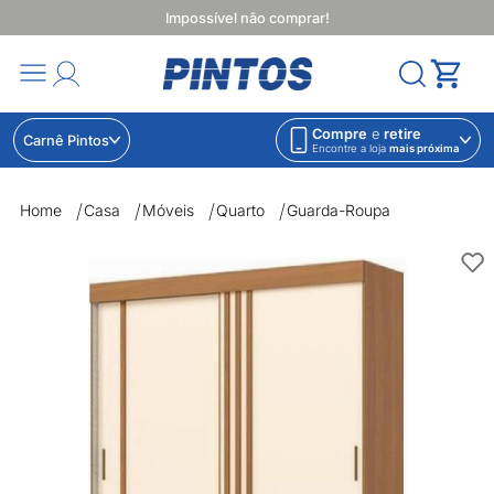
Impossível não comprar!
Compre
e
retire
Carnê Pintos
Encontre a loja
mais próxima
Home
Casa
Móveis
Quarto
Guarda-Roupa