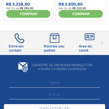
LED17 - Electrolux (633997)
Greice - Nesher 676018
R$ 3.238,80
R$ 2.650,80
Até 12x de
R$ 269,90
Até 12x de
R$ 220,90
COMPRAR
COMPRAR
Entre em
Rastreie seu
Área do
contato
pedido
carnê
CADASTRE-SE EM NOSSA NEWSLETTER
e receba novidades e promoções
CADASTRE-SE