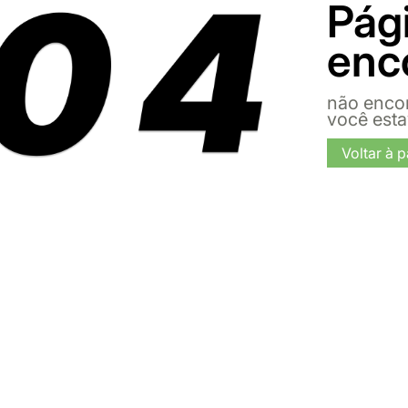
Pág
enc
não enco
você est
Voltar à p