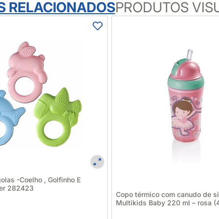
S RELACIONADOS
PRODUTOS VIS
las -Coelho , Golfinho E
ter 282423
Copo térmico com canudo de si
Multikids Baby 220 ml – rosa (