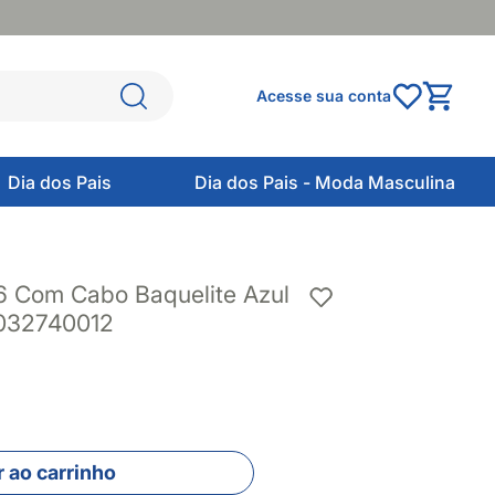
Acesse sua conta
Dia dos Pais
Dia dos Pais - Moda Masculina
6 Com Cabo Baquelite Azul
4032740012
 ao carrinho