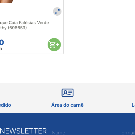
 que Caia Falésias Verde
Pathy (698653)
90
23
edido
Área do carnê
L
 NEWSLETTER