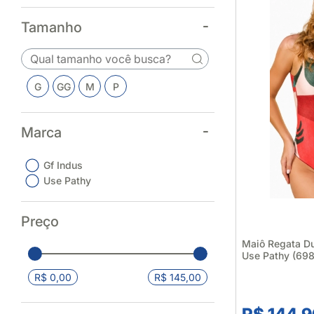
Tamanho
G
GG
M
P
Marca
Gf Indus
Use Pathy
Preço
Maiô Regata Du
Use Pathy (698
R$ 0,00
R$ 145,00