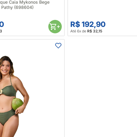
a que Caia Mykonos Bege
 Pathy (698604)
90
R$ 192,90
23
Até 6x de
R$ 32,15