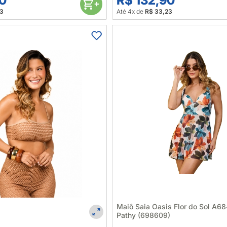
90
R$ 132,90
23
Até 4x de
R$ 33,23
Maiô Saia Oasis Flor do Sol A68
Pathy (698609)