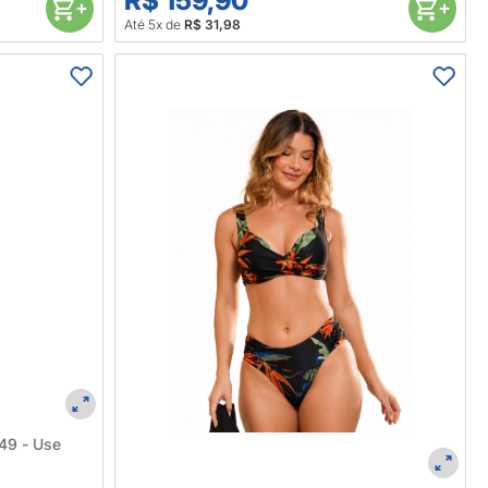
R$ 159,90
Até 5x de
R$ 31,98
49 - Use