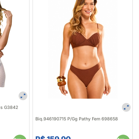
ngs G3842
Biq.946190715 P/Gg Pathy Fem 698658