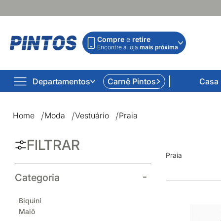
Compre
e
retire
Encontre a loja
mais próxima
Departamentos
Carnê Pintos
Casa
Praia | Lojas Pintos | Impossível não comprar
Home
Moda
Vestuário
Praia
FILTRAR
Praia
Categoria
Biquíni
Maiô