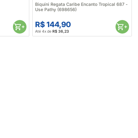
Biquíni Regata Caribe Encanto Tropical 687 -
Use Pathy (698656)
R$ 144,90
Até 4x de
R$ 36,23