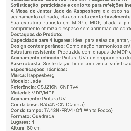
Sofisticação, praticidade e conforto para refeições i
A
Mesa de Jantar Jade da Kappesberg
é a escolha 
acabamento refinado, ela acomoda
confortavelmente 
Sua estrutura robusta em MDP e MDF, aliada à pint
comprimento otimiza o espaço sem abrir mão do confor
Destaques do Produto:
Capacidade para 4 lugares
: Ideal para salas de janta
Design contemporâneo
: Combinação harmoniosa entr
Estrutura resistente
: Produzida com chapas de MDP e
Acabamento refinado
: Pintura UV que proporciona dur
Base robusta
: Sustentação firme com visual sofistica
Especificações Técnicas:
Marca:
Kappesberg
Modelo:
Jade
Referência:
CSJ216N-CNFRV4
Material:
MDP/MDF
Acabamento:
Pintura UV
Cor da base:
BA54N-CN (Canela)
Cor do tampo:
TA43N-FRV4 (Off White Fosco)
Formato:
Quadrada
Lugares:
4
Altura:
80 cm