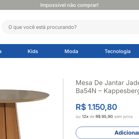
Impossível não comprar!
a
Kids
Moda
Tecnologia
Mesa De Jantar Jad
Ba54N – Kappesber
R$ 1.150,80
ou
12x
de
R$ 95,90
sem juros
Adicionar