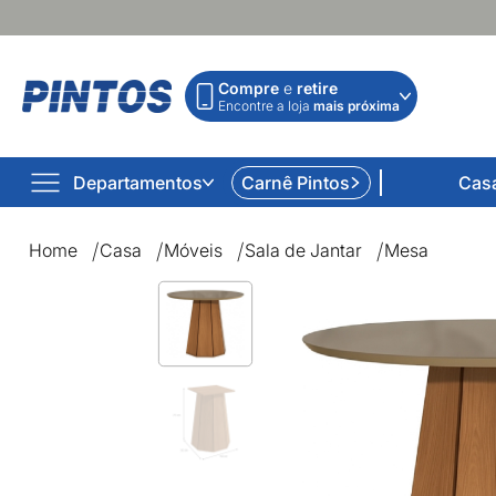
Compre
e
retire
Encontre a loja
mais próxima
Departamentos
Carnê Pintos
Cas
Home
Casa
Móveis
Sala de Jantar
Mesa