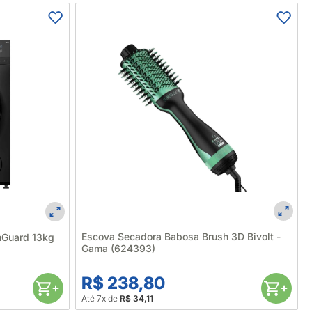
Escova Secadora Babosa Brush 3D Bivolt -
hGuard 13kg
Gama (624393)
R$ 238,80
Até 7x de
R$ 34,11