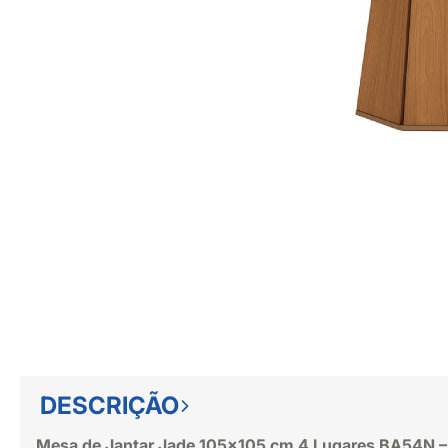
DESCRIÇÃO
Mesa de Jantar Jade 105x105 cm 4 Lugares BA54N 