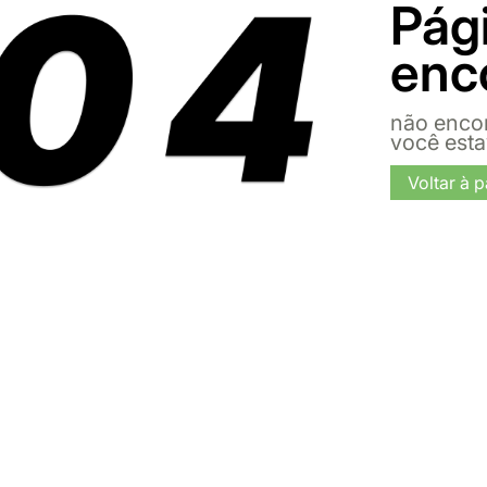
Pág
enc
não enco
você est
Voltar à p