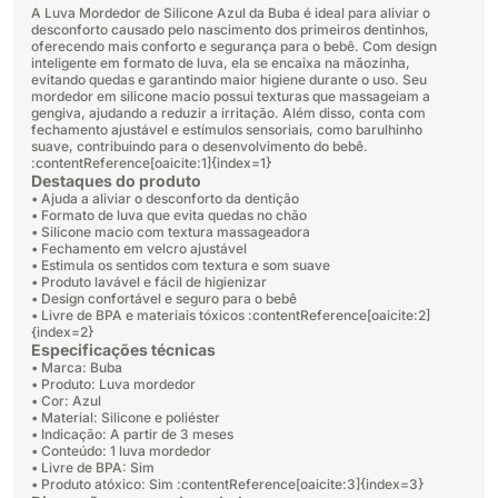
A Luva Mordedor de Silicone Azul da Buba é ideal para aliviar o
desconforto causado pelo nascimento dos primeiros dentinhos,
oferecendo mais conforto e segurança para o bebê. Com design
inteligente em formato de luva, ela se encaixa na mãozinha,
evitando quedas e garantindo maior higiene durante o uso. Seu
mordedor em silicone macio possui texturas que massageiam a
gengiva, ajudando a reduzir a irritação. Além disso, conta com
fechamento ajustável e estímulos sensoriais, como barulhinho
suave, contribuindo para o desenvolvimento do bebê.
:contentReference[oaicite:1]{index=1}
Destaques do produto
• Ajuda a aliviar o desconforto da dentição
• Formato de luva que evita quedas no chão
• Silicone macio com textura massageadora
• Fechamento em velcro ajustável
• Estimula os sentidos com textura e som suave
• Produto lavável e fácil de higienizar
• Design confortável e seguro para o bebê
• Livre de BPA e materiais tóxicos :contentReference[oaicite:2]
{index=2}
Especificações técnicas
• Marca: Buba
• Produto: Luva mordedor
• Cor: Azul
• Material: Silicone e poliéster
• Indicação: A partir de 3 meses
• Conteúdo: 1 luva mordedor
• Livre de BPA: Sim
• Produto atóxico: Sim :contentReference[oaicite:3]{index=3}