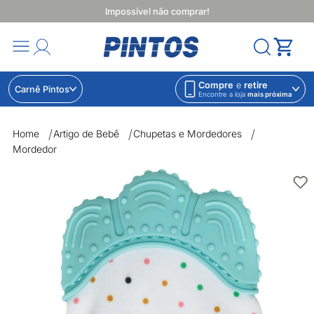
Impossível não comprar!
Compre
e
retire
Carnê Pintos
Encontre a loja
mais próxima
Home
Artigo de Bebê
Chupetas e Mordedores
Mordedor