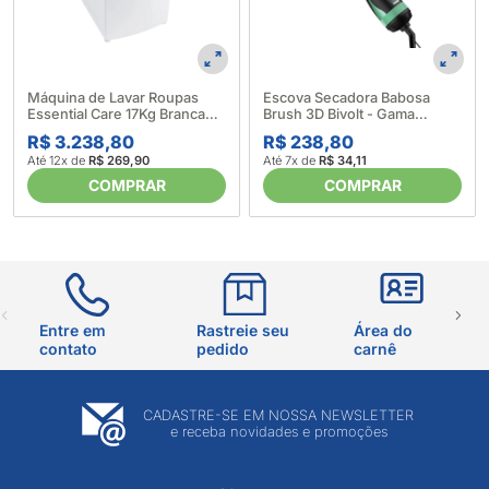
Máquina de Lavar Roupas
Escova Secadora Babosa
Essential Care 17Kg Branca
Brush 3D Bivolt - Gama
LED17 - Electrolux (633997)
(624393)
R$ 3.238,80
R$ 238,80
Até 12x de
R$ 269,90
Até 7x de
R$ 34,11
COMPRAR
COMPRAR
Entre em
Rastreie seu
Área do
contato
pedido
carnê
CADASTRE-SE EM NOSSA NEWSLETTER
e receba novidades e promoções