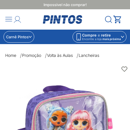
Impossível não comprar!
Compre
e
retire
Carnê Pintos
Encontre a loja
mais próxima
Home
Promoção
Volta às Aulas
Lancheiras