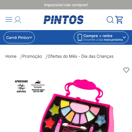
Impossível não comprar!
Compre
e
retire
Carnê Pintos
Encontre a loja
mais próxima
Home
Promoção
Ofertas do Mês - Dia das Crianças