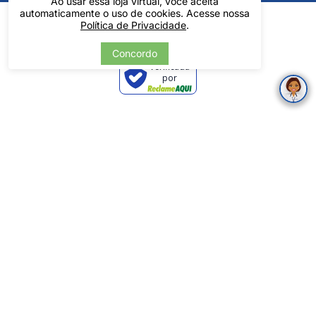
Ao usar essa loja virtual, você aceita
automaticamente o uso de cookies. Acesse nossa
Política de Privacidade
.
Concordo
Verificada
por
Pintos LTDA - 06.837.645/0001-60 - Rua Álvaro Mendes, 1237 -
Centro - Teresina/ PI - Todos os Direitos Reservados
Tecnologia
Desenvolvido por: