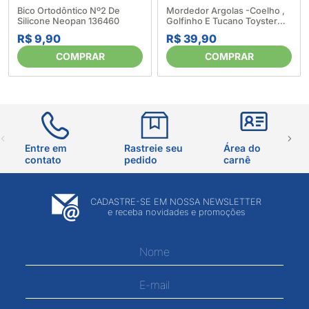
Bico Ortodôntico Nº2 De
Mordedor Argolas -Coelho ,
Silicone Neopan 136460
Golfinho E Tucano Toyster
282423
R$ 9,90
R$ 39,90
COMPRAR
COMPRAR
Entre em
Rastreie seu
Área do
contato
pedido
carnê
CADASTRE-SE EM NOSSA NEWSLETTER
e receba novidades e promoções