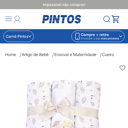
Impossível não comprar!
Compre
e
retire
Carnê Pintos
Encontre a loja
mais próxima
Home
Artigo de Bebê
Enxoval e Maternidade
Cueiro