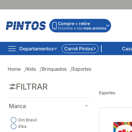
Compre
e
retire
Encontre a loja
mais próxima
Departamentos
Carnê Pintos
Cas
Esportes | Lojas Pintos | Impossível não comprar
Home
Kids
Brinquedos
Esportes
FILTRAR
Esportes
Marca
Dm Brasil
Elka