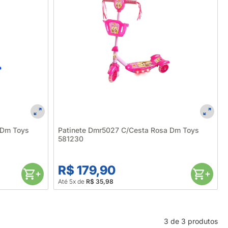
 Dm Toys
Patinete Dmr5027 C/Cesta Rosa Dm Toys
581230
R$ 179,90
Até 5x de
R$ 35,98
3 de 3 produtos