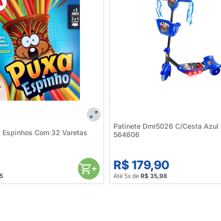
Patinete Dmr5026 C/Cesta Azul
a Espinhos Com 32 Varetas
564606
0
R$ 179,90
5
Até 5x de
R$ 35,98