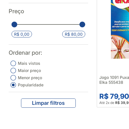
Preço
R$ 0,00
R$ 80,00
Ordenar por:
Mais vistos
Maior preço
Jogo 1091 Pux
Menor preço
Elka 555438
Popularidade
R$ 79,9
Limpar filtros
Até 2x de
R$ 39,9