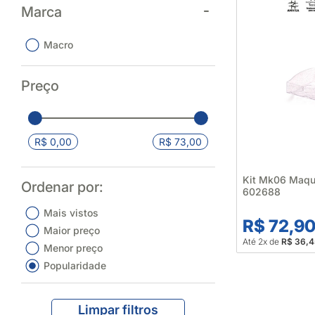
Marca
Macro
Preço
R$ 0,00
R$ 73,00
Kit Mk06 Maqu
Ordenar por:
602688
Mais vistos
R$ 72,9
Maior preço
Até 2x de
R$ 36,4
Menor preço
Popularidade
Limpar filtros