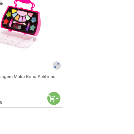
iagem Make Brinq Polibrinq
0
5