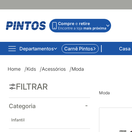
Compre
e
retire
Encontre a loja
mais próxima
Departamentos
Carnê Pintos
Casa
Moda | Lojas Pintos | Impossível não comprar
Home
Kids
Acessórios
Moda
FILTRAR
Moda
Categoria
Infantil