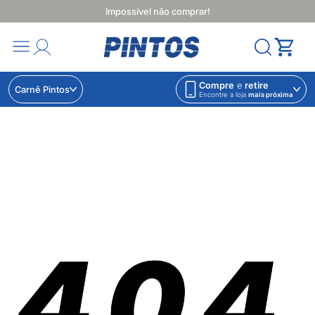
Impossível não comprar!
Compre
e
retire
Carnê Pintos
Encontre a loja
mais próxima