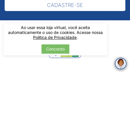
CADASTRE-SE
Ao usar essa loja virtual, você aceita
automaticamente o uso de cookies. Acesse nossa
Política de Privacidade
.
Verificada
Concordo
por
Pintos LTDA - 06.837.645/0001-60 - Rua Álvaro Mendes, 1237 -
Centro - Teresina/ PI - Todos os Direitos Reservados
Tecnologia
Desenvolvido por: