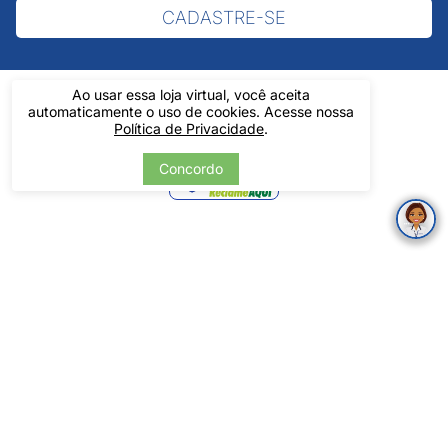
CADASTRE-SE
Ao usar essa loja virtual, você aceita
automaticamente o uso de cookies. Acesse nossa
Política de Privacidade
.
Verificada
Concordo
por
Pintos LTDA - 06.837.645/0001-60 - Rua Álvaro Mendes, 1237 -
Centro - Teresina/ PI - Todos os Direitos Reservados
Tecnologia
Desenvolvido por: