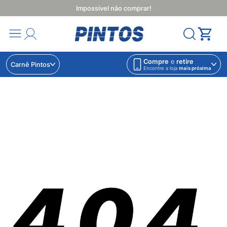
Impossível não comprar!
Compre
e
retire
Carnê Pintos
Encontre a loja
mais próxima