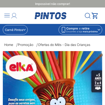
Impossível não comprar!
Compre
e
retire
Carnê Pintos
Encontre a loja
mais próxima
Home
Promoção
Ofertas do Mês - Dia das Crianças