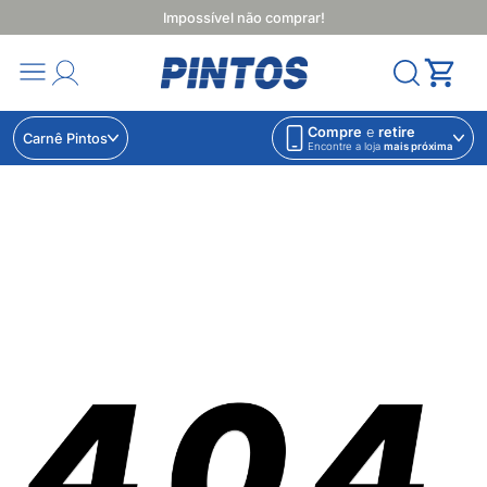
Impossível não comprar!
Compre
e
retire
Carnê Pintos
Encontre a loja
mais próxima