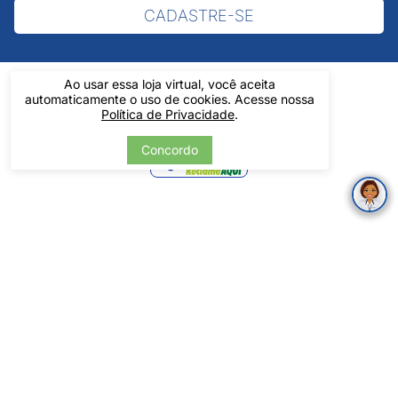
CADASTRE-SE
Ao usar essa loja virtual, você aceita
automaticamente o uso de cookies. Acesse nossa
Política de Privacidade
.
Verificada
Concordo
por
Pintos LTDA - 06.837.645/0001-60 - Rua Álvaro Mendes, 1237 -
Centro - Teresina/ PI - Todos os Direitos Reservados
Tecnologia
Desenvolvido por: