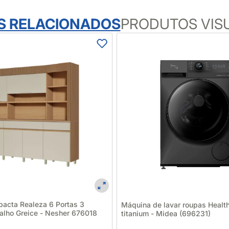
S RELACIONADOS
PRODUTOS VIS
acta Realeza 6 Portas 3
Máquina de lavar roupas Healt
alho Greice - Nesher 676018
titanium - Midea (696231)