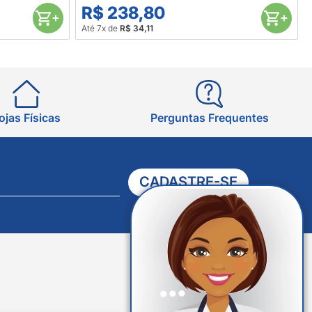
R$ 238,80
Até 7x de
R$ 34,11
ojas Físicas
Perguntas Frequentes
CADASTRE-SE
Verificada
por