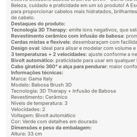
Beleza, cuidado e praticidade em um só produto! A 
para proporcionar cabelos mais hidratados, brilhantes e
de cabelo.
Destaques do produto:
Tecnologia 3D Therapy
: emite íons negativos, que se
Revestimento cerâmico com infusão de babosa
: pro
Cerdas mistas e flexíveis
: desembaraçam com facilida
Design oval
: ideal para alisar e modelar com volume 
3 temperaturas + 2 velocidades
: ajuste conforme a n
Bivolt automático
: praticidade para usar em qualquer 
Cabo giratório 360° e alça para pendurar
: maior conf
Informações técnicas:
Marca: Gama Italy
Modelo: Babosa Brush 3D
Tecnologia: 3D Therapy + Infusão de Babosa
Revestimento: Cerâmico
Níveis de temperatura: 3
Velocidades: 2
Voltagem: Bivolt automático
Cor: Verde com detalhes em dourado
Dimensões e peso da embalagem:
Altura: 33 cm