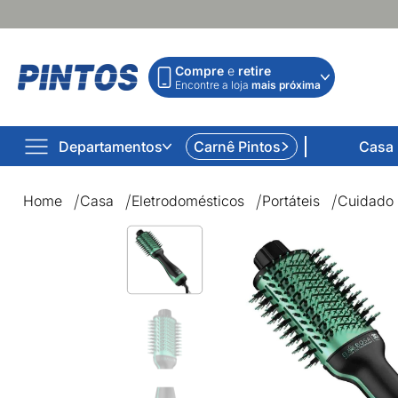
Compre
e
retire
Encontre a loja
mais próxima
Departamentos
Carnê Pintos
Casa
Home
Casa
Eletrodomésticos
Portáteis
Cuidado 