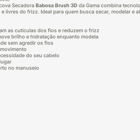
Escova Secadora
Babosa Brush 3D
da Gama combina tecnolog
 livres do frizz. Ideal para quem busca secar, modelar e ali
lam as cutículas dos fios e reduzem o frizz
move brilho e hidratação enquanto modela
de sem agredir os fios
e movimento
ecessidade do seu cabelo
lugar
orto no manuseio