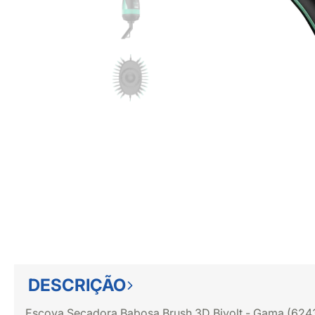
DESCRIÇÃO
Escova Secadora Babosa Brush 3D Bivolt - Gama (624