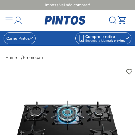
Impossível não comprar!
Compre
e
retire
Carnê Pintos
Encontre a loja
mais próxima
Home
Promoção