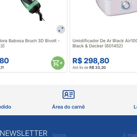
ora Babosa Brush 3D Bivolt -
Umidificador De Ar Black Air1
3)
Black & Decker (601452)
,80
R$ 298,80
11
Até 9x de
R$ 33,20
edido
Área do carnê
L
 NEWSLETTER