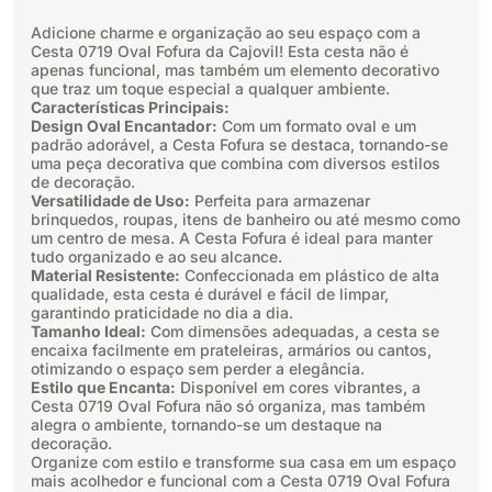
Adicione charme e organização ao seu espaço com a
Cesta 0719 Oval Fofura da Cajovil! Esta cesta não é
apenas funcional, mas também um elemento decorativo
que traz um toque especial a qualquer ambiente.
Características Principais:
Design Oval Encantador:
Com um formato oval e um
padrão adorável, a Cesta Fofura se destaca, tornando-se
uma peça decorativa que combina com diversos estilos
de decoração.
Versatilidade de Uso:
Perfeita para armazenar
brinquedos, roupas, itens de banheiro ou até mesmo como
um centro de mesa. A Cesta Fofura é ideal para manter
tudo organizado e ao seu alcance.
Material Resistente:
Confeccionada em plástico de alta
qualidade, esta cesta é durável e fácil de limpar,
garantindo praticidade no dia a dia.
Tamanho Ideal:
Com dimensões adequadas, a cesta se
encaixa facilmente em prateleiras, armários ou cantos,
otimizando o espaço sem perder a elegância.
Estilo que Encanta:
Disponível em cores vibrantes, a
Cesta 0719 Oval Fofura não só organiza, mas também
alegra o ambiente, tornando-se um destaque na
decoração.
Organize com estilo e transforme sua casa em um espaço
mais acolhedor e funcional com a Cesta 0719 Oval Fofura