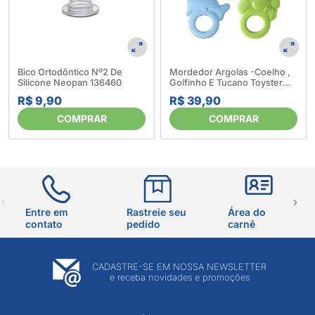
Bico Ortodôntico Nº2 De
Mordedor Argolas -Coelho ,
Silicone Neopan 136460
Golfinho E Tucano Toyster
282423
R$ 9,90
R$ 39,90
COMPRAR
COMPRAR
Entre em
Rastreie seu
Área do
contato
pedido
carnê
CADASTRE-SE EM NOSSA NEWSLETTER
e receba novidades e promoções