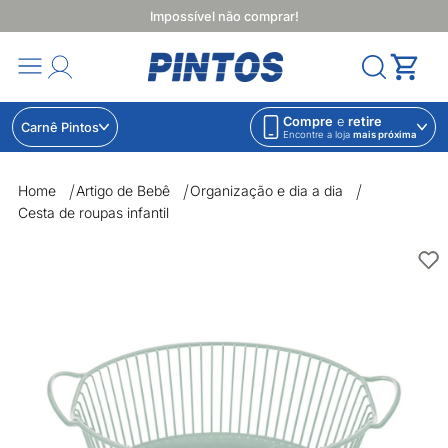
Impossível não comprar!
Compre
e
retire
Carnê Pintos
Encontre a loja
mais próxima
Home
Artigo de Bebê
Organização e dia a dia
Cesta de roupas infantil