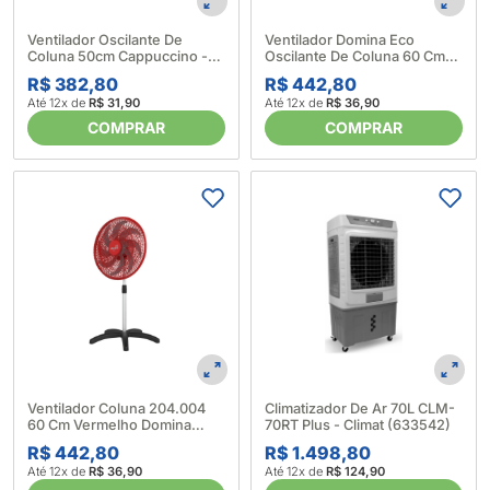
Ventilador Oscilante De
Ventilador Domina Eco
Coluna 50cm Cappuccino -
Oscilante De Coluna 60 Cm
Dômina (641607)
220V Dark 641613
R$ 382,80
R$ 442,80
Até 12x de
R$ 31,90
Até 12x de
R$ 36,90
COMPRAR
COMPRAR
Ventilador Coluna 204.004
Climatizador De Ar 70L CLM-
60 Cm Vermelho Domina
70RT Plus - Climat (633542)
641611
R$ 442,80
R$ 1.498,80
Até 12x de
R$ 36,90
Até 12x de
R$ 124,90