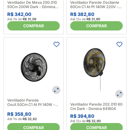
Ventilador De Mesa 200.010
Ventilador Parede Oscilante
50Cm 200W Dark - Dômina
60Cm C1 At Pt 140W 220V -
641596
Tron 510984
R$ 342,00
R$ 382,80
Até 11x de
R$ 31,09
Até 12x de
R$ 31,90
COMPRAR
COMPRAR
Ventiladór Parede
Ventilador Parede 202.010 60
Oscil.50Cm C1 At Pt 140W -
Cm Dark - Domina 641604
Tron 510969
R$ 358,80
R$ 394,80
Até 11x de
R$ 32,62
Até 12x de
R$ 32,90
COMPRAR
COMPRAR