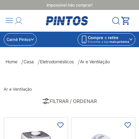
Impossível não comprar!
Compre
e
retire
Carnê Pintos
Encontre a loja
mais próxima
Ar e Ventilação | Lojas Pintos | Impossível não comprar
Home
Casa
Eletrodomésticos
Ar e Ventilação
Ar e Ventilação
FILTRAR
/ ORDENAR