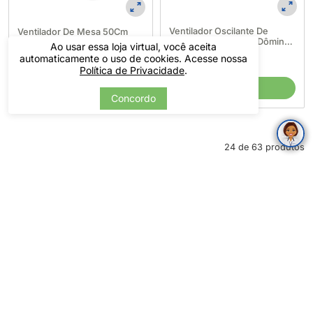
Ventilador Oscilante De
Ventilador De Mesa 50Cm
Coluna 50cm Ouro - Dômina
200W Cappuccino - Dômina
Ao usar essa loja virtual, você aceita
(641608)
641594
automaticamente o uso de cookies. Acesse nossa
R$ 382,80
R$ 342,00
Política de Privacidade
.
Até 12x de
R$ 31,90
Até 11x de
R$ 31,09
COMPRAR
COMPRAR
Concordo
24 de 63 produtos
VER MAIS
Ar-condicionado
Entre em
Rastreie seu
Área do
contato
pedido
carnê
Climatizador
Umidificador
Ventilador
CADASTRE-SE EM NOSSA NEWSLETTER