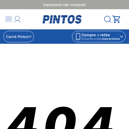
Impossível não comprar!
Compre
e
retire
Carnê Pintos
Encontre a loja
mais próxima