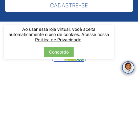
CADASTRE-SE
Ao usar essa loja virtual, você aceita
automaticamente o uso de cookies. Acesse nossa
Política de Privacidade
.
Verificada
Concordo
por
Pintos LTDA - 06.837.645/0001-60 - Rua Álvaro Mendes, 1237 -
Centro - Teresina/ PI - Todos os Direitos Reservados
Tecnologia
Desenvolvido por: