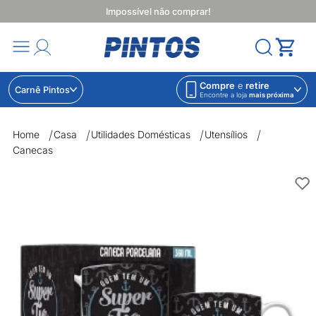
Impossível não comprar!
Compre
e
retire
Carnê Pintos
Encontre a loja
mais próxima
Home
Casa
Utilidades Domésticas
Utensílios
Canecas