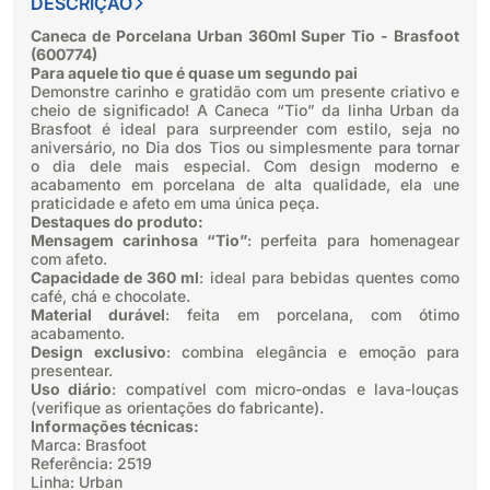
DESCRIÇÃO
Caneca de Porcelana Urban 360ml Super Tio - Brasfoot
(600774)
Para aquele tio que é quase um segundo pai
Demonstre carinho e gratidão com um presente criativo e
cheio de significado! A Caneca “Tio” da linha Urban da
Brasfoot é ideal para surpreender com estilo, seja no
aniversário, no Dia dos Tios ou simplesmente para tornar
o dia dele mais especial. Com design moderno e
acabamento em porcelana de alta qualidade, ela une
praticidade e afeto em uma única peça.
Destaques do produto:
Mensagem carinhosa “Tio”
: perfeita para homenagear
com afeto.
Capacidade de 360 ml
: ideal para bebidas quentes como
café, chá e chocolate.
Material durável
: feita em porcelana, com ótimo
acabamento.
Design exclusivo
: combina elegância e emoção para
presentear.
Uso diário
: compatível com micro-ondas e lava-louças
(verifique as orientações do fabricante).
Informações técnicas:
Marca: Brasfoot
Referência: 2519
Linha: Urban