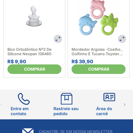
Bico Ortodôntico Nº2 De
Mordedor Argolas -Coelho ,
Silicone Neopan 136460
Golfinho E Tucano Toyster
282423
R$ 9,90
R$ 39,90
COMPRAR
COMPRAR
Entre em
Rastreie seu
Área do
contato
pedido
carnê
CADASTRE-SE EM NOSSA NEWSLETTER