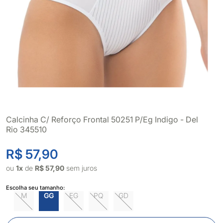
Calcinha C/ Reforço Frontal 50251 P/Eg Indigo - Del
Rio 345510
R$ 57,90
ou
1x
de
R$ 57,90
sem juros
Escolha seu tamanho:
M
GG
EG
PQ
GD