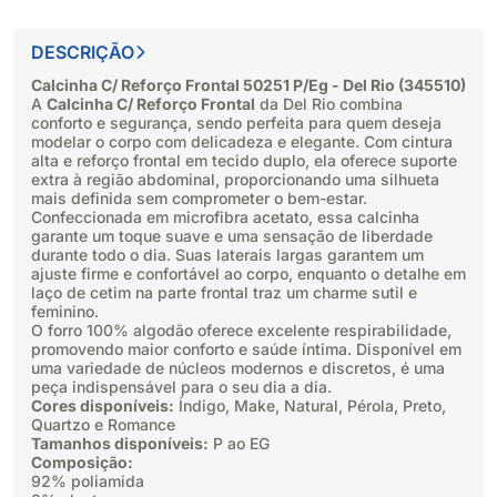
DESCRIÇÃO
Calcinha C/ Reforço Frontal 50251 P/Eg - Del Rio (345510)
A
Calcinha C/ Reforço Frontal
da Del Rio combina
conforto e segurança, sendo perfeita para quem deseja
modelar o corpo com delicadeza e elegante. Com cintura
alta e reforço frontal em tecido duplo, ela oferece suporte
extra à região abdominal, proporcionando uma silhueta
mais definida sem comprometer o bem-estar.
Confeccionada em microfibra acetato, essa calcinha
garante um toque suave e uma sensação de liberdade
durante todo o dia. Suas laterais largas garantem um
ajuste firme e confortável ao corpo, enquanto o detalhe em
laço de cetim na parte frontal traz um charme sutil e
feminino.
O forro 100% algodão oferece excelente respirabilidade,
promovendo maior conforto e saúde íntima. Disponível em
uma variedade de núcleos modernos e discretos, é uma
peça indispensável para o seu dia a dia.
Cores disponíveis:
Índigo, Make, Natural, Pérola, Preto,
Quartzo e Romance
Tamanhos disponíveis:
P ao EG
Composição:
92% poliamida