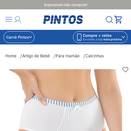
Impossível não comprar!
Compre
e
retire
Carnê Pintos
Encontre a loja
mais próxima
Home
Artigo de Bebê
Para mamãe
Calcinhas