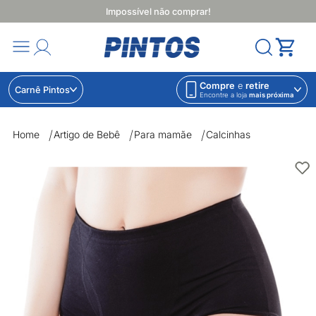
Impossível não comprar!
Compre
e
retire
Carnê Pintos
Encontre a loja
mais próxima
Home
Artigo de Bebê
Para mamãe
Calcinhas