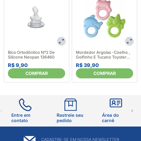
Bico Ortodôntico Nº2 De
Mordedor Argolas -Coelho ,
Silicone Neopan 136460
Golfinho E Tucano Toyster
282423
R$ 9,90
R$ 39,90
COMPRAR
COMPRAR
Entre em
Rastreie seu
Área do
contato
pedido
carnê
CADASTRE-SE EM NOSSA NEWSLETTER