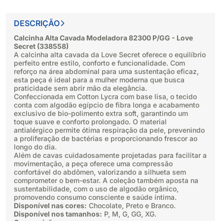
DESCRIÇÃO
Calcinha Alta Cavada Modeladora 82300 P/GG - Love
Secret (338558)
A calcinha alta cavada da Love Secret oferece o equilíbrio
perfeito entre estilo, conforto e funcionalidade. Com
reforço na área abdominal para uma sustentação eficaz,
esta peça é ideal para a mulher moderna que busca
praticidade sem abrir mão da elegância.
Confeccionada em
Cotton Lycra
com base lisa, o tecido
conta com algodão egípcio de fibra longa e acabamento
exclusivo de bio-polimento extra soft, garantindo um
toque suave e conforto prolongado. O material
antialérgico permite ótima respiração da pele, prevenindo
a proliferação de bactérias e proporcionando frescor ao
longo do dia.
Além de cavas cuidadosamente projetadas para facilitar a
movimentação, a peça oferece uma compressão
confortável do abdômen, valorizando a silhueta sem
comprometer o bem-estar. A coleção também aposta na
sustentabilidade, com o uso de algodão orgânico,
promovendo consumo consciente e saúde íntima.
Disponível nas cores:
Chocolate, Preto e Branco.
Disponível nos tamanhos:
P, M, G, GG, XG.