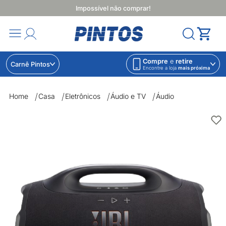
Impossível não comprar!
Compre
e
retire
Carnê Pintos
Encontre a loja
mais próxima
Home
Casa
Eletrônicos
Áudio e TV
Áudio