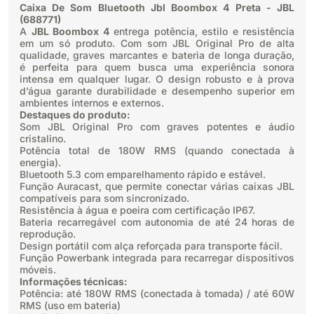
Caixa De Som Bluetooth Jbl Boombox 4 Preta - JBL
(688771)
A
JBL Boombox 4
entrega potência, estilo e resistência
em um só produto. Com som JBL Original Pro de alta
qualidade, graves marcantes e bateria de longa duração,
é perfeita para quem busca uma experiência sonora
intensa em qualquer lugar. O design robusto e à prova
d’água garante durabilidade e desempenho superior em
ambientes internos e externos.
Destaques do produto:
Som JBL Original Pro com graves potentes e áudio
cristalino.
Potência total de 180W RMS (quando conectada à
energia).
Bluetooth 5.3 com emparelhamento rápido e estável.
Função Auracast, que permite conectar várias caixas JBL
compatíveis para som sincronizado.
Resistência à água e poeira com certificação IP67.
Bateria recarregável com autonomia de até 24 horas de
reprodução.
Design portátil com alça reforçada para transporte fácil.
Função Powerbank integrada para recarregar dispositivos
móveis.
Informações técnicas:
Potência: até 180W RMS (conectada à tomada) / até 60W
RMS (uso em bateria)