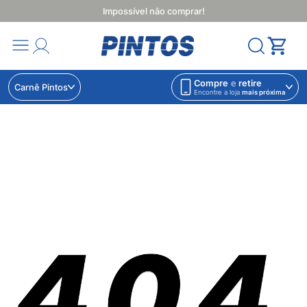
Impossível não comprar!
Compre
e
retire
Carnê Pintos
Encontre a loja
mais próxima