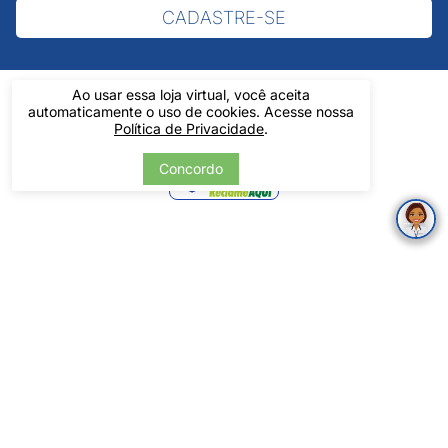
CADASTRE-SE
Ao usar essa loja virtual, você aceita
automaticamente o uso de cookies. Acesse nossa
Política de Privacidade
.
Verificada
Concordo
por
Pintos LTDA - 06.837.645/0001-60 - Rua Álvaro Mendes, 1237 -
Centro - Teresina/ PI - Todos os Direitos Reservados
Tecnologia
Desenvolvido por: