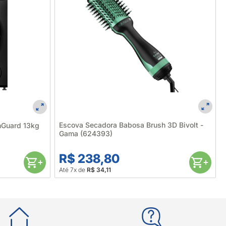
Escova Secadora Babosa Brush 3D Bivolt -
hGuard 13kg
Gama (624393)
R$ 238,80
Até 7x de
R$ 34,11