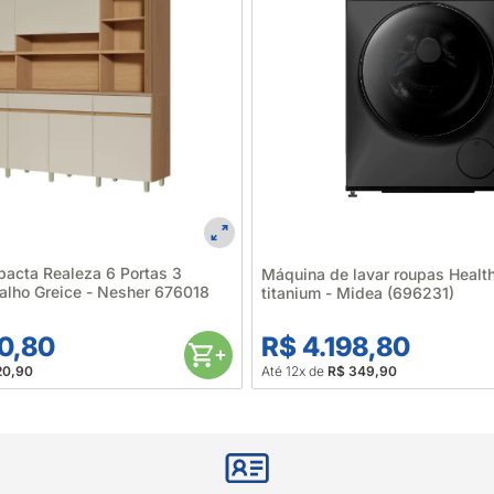
acta Realeza 6 Portas 3
Máquina de lavar roupas Healt
alho Greice - Nesher 676018
titanium - Midea (696231)
0,80
R$ 4.198,80
20,90
Até 12x de
R$ 349,90