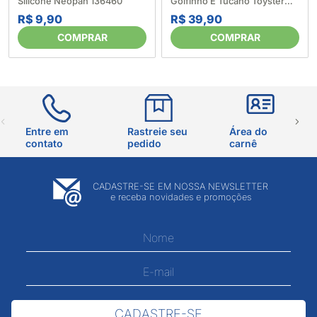
Silicone Neopan 136460
Golfinho E Tucano Toyster
282423
R$ 9,90
R$ 39,90
COMPRAR
COMPRAR
Entre em
Rastreie seu
Área do
contato
pedido
carnê
CADASTRE-SE EM NOSSA NEWSLETTER
e receba novidades e promoções
CADASTRE-SE