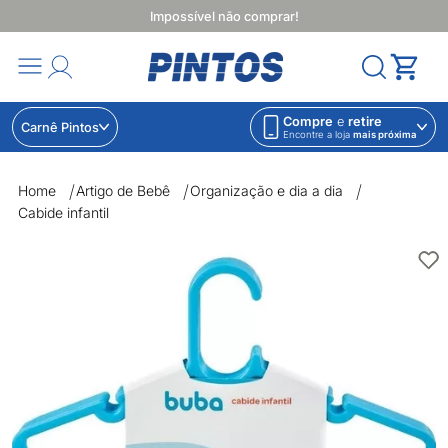
Impossível não comprar!
Compre
e
retire
Carnê Pintos
Encontre a loja
mais próxima
Home
Artigo de Bebê
Organização e dia a dia
Cabide infantil