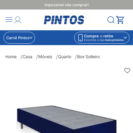
Impossível não comprar!
Compre
e
retire
Carnê Pintos
Encontre a loja
mais próxima
Home
Casa
Móveis
Quarto
Box Solteiro