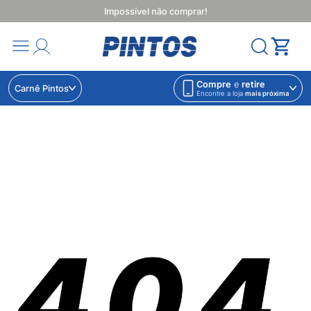
Impossível não comprar!
Compre
e
retire
Carnê Pintos
Encontre a loja
mais próxima