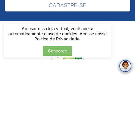
CADASTRE-SE
Ao usar essa loja virtual, você aceita
automaticamente o uso de cookies. Acesse nossa
Política de Privacidade
.
Verificada
Concordo
por
Pintos LTDA - 06.837.645/0001-60 - Rua Álvaro Mendes, 1237 -
Centro - Teresina/ PI - Todos os Direitos Reservados
Tecnologia
Desenvolvido por: