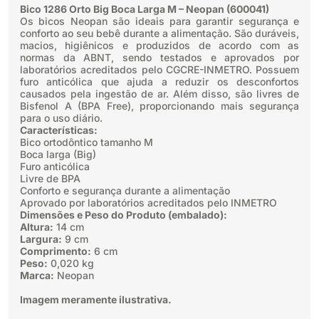
Bico 1286 Orto Big Boca Larga M – Neopan (600041)
Os bicos Neopan são ideais para garantir segurança e
conforto ao seu bebê durante a alimentação. São duráveis,
macios, higiênicos e produzidos de acordo com as
normas da ABNT, sendo testados e aprovados por
laboratórios acreditados pelo CGCRE-INMETRO. Possuem
furo anticólica que ajuda a reduzir os desconfortos
causados pela ingestão de ar. Além disso, são livres de
Bisfenol A (BPA Free), proporcionando mais segurança
para o uso diário.
Características:
Bico ortodôntico tamanho M
Boca larga (Big)
Furo anticólica
Livre de BPA
Conforto e segurança durante a alimentação
Aprovado por laboratórios acreditados pelo INMETRO
Dimensões e Peso do Produto (embalado):
Altura:
14 cm
Largura:
9 cm
Comprimento:
6 cm
Peso:
0,020 kg
Marca:
Neopan
Imagem meramente ilustrativa.