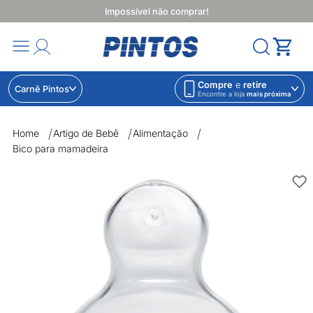
Impossível não comprar!
Compre
e
retire
Carnê Pintos
Encontre a loja
mais próxima
Home
Artigo de Bebê
Alimentação
Bico para mamadeira