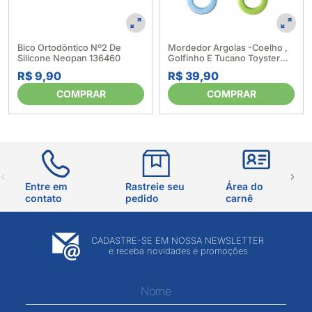
Bico Ortodôntico Nº2 De
Mordedor Argolas -Coelho ,
Silicone Neopan 136460
Golfinho E Tucano Toyster
282423
R$ 9,90
R$ 39,90
COMPRAR
COMPRAR
Entre em
Rastreie seu
Área do
contato
pedido
carnê
CADASTRE-SE EM NOSSA NEWSLETTER
e receba novidades e promoções