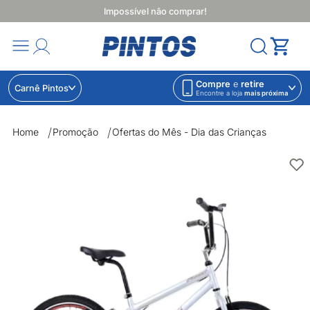
Impossível não comprar!
Compre
e
retire
Carnê Pintos
Encontre a loja
mais próxima
Home
Promoção
Ofertas do Mês - Dia das Crianças