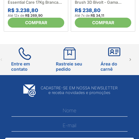
Essential Care 17Kg Branca
Brush 3D Bivolt - Gama
LED17 - Electrolux (633997)
(624393)
R$ 3.238,80
R$ 238,80
Até 12x de
R$ 269,90
Até 7x de
R$ 34,11
COMPRAR
COMPRAR
Entre em
Rastreie seu
Área do
contato
pedido
carnê
CADASTRE-SE EM NOSSA NEWSLETTER
e receba novidades e promoções