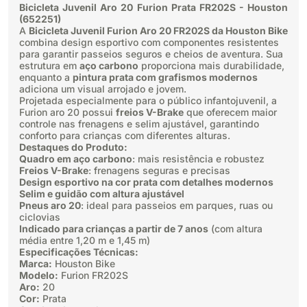
Bicicleta Juvenil Aro 20 Furion Prata FR202S - Houston
(652251)
A
Bicicleta Juvenil Furion Aro 20 FR202S da Houston Bike
combina design esportivo com componentes resistentes
para garantir passeios seguros e cheios de aventura. Sua
estrutura em
aço carbono
proporciona mais durabilidade,
enquanto a
pintura prata com grafismos modernos
adiciona um visual arrojado e jovem.
Projetada especialmente para o público infantojuvenil, a
Furion aro 20 possui
freios V-Brake
que oferecem maior
controle nas frenagens e selim ajustável, garantindo
conforto para crianças com diferentes alturas.
Destaques do Produto:
Quadro em aço carbono
: mais resistência e robustez
Freios V-Brake
: frenagens seguras e precisas
Design esportivo na cor prata com detalhes modernos
Selim e guidão com altura ajustável
Pneus aro 20
: ideal para passeios em parques, ruas ou
ciclovias
Indicado para crianças a partir de 7 anos
(com altura
média entre 1,20 m e 1,45 m)
Especificações Técnicas:
Marca:
Houston Bike
Modelo:
Furion FR202S
Aro:
20
Cor:
Prata