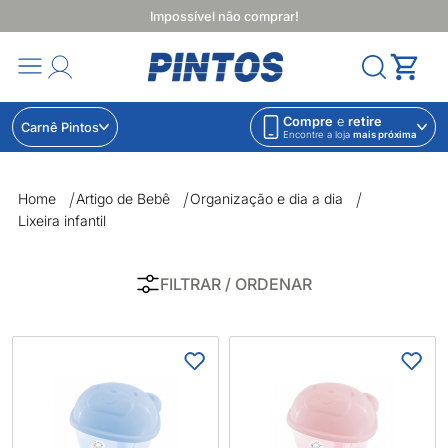
Impossível não comprar!
Compre
e
retire
Carnê Pintos
Encontre a loja
mais próxima
Lixeira infantil | Lojas Pintos | Impossível não comprar
Home
Artigo de Bebê
Organização e dia a dia
Lixeira infantil
FILTRAR
/ ORDENAR