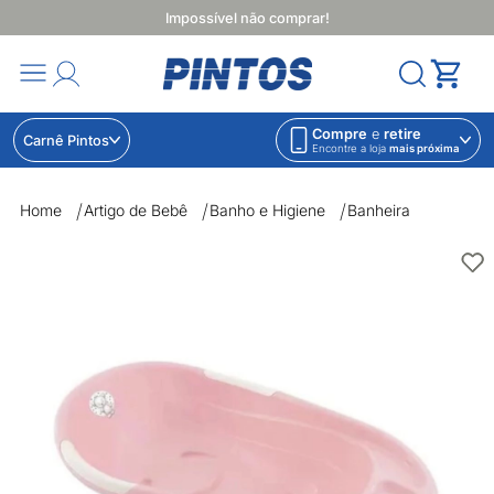
Impossível não comprar!
Compre
e
retire
Carnê Pintos
Encontre a loja
mais próxima
Home
Artigo de Bebê
Banho e Higiene
Banheira