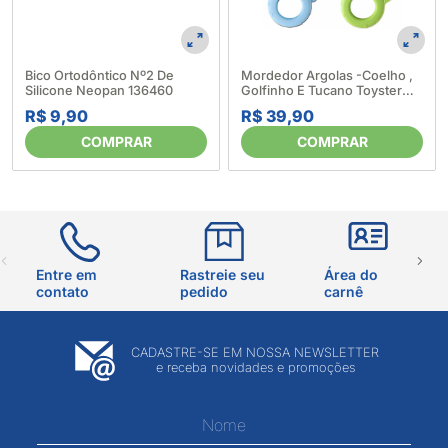
Bico Ortodôntico Nº2 De
Mordedor Argolas -Coelho ,
Silicone Neopan 136460
Golfinho E Tucano Toyster
282423
R$ 9,90
R$ 39,90
COMPRAR
COMPRAR
Entre em
Rastreie seu
Área do
contato
pedido
carnê
CADASTRE-SE EM NOSSA NEWSLETTER
e receba novidades e promoções