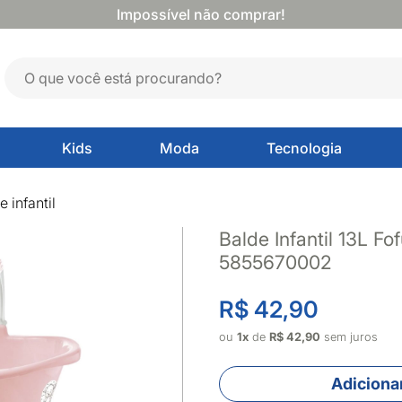
Impossível não comprar!
Kids
Moda
Tecnologia
e infantil
Balde Infantil 13L Fo
5855670002
R$ 42,90
ou
1x
de
R$ 42,90
sem juros
Adicionar