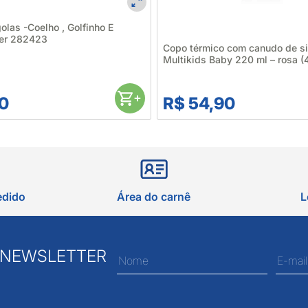
las -Coelho , Golfinho E
ter 282423
Copo térmico com canudo de si
Multikids Baby 220 ml – rosa (
0
R$ 54,90
edido
Área do carnê
L
 NEWSLETTER