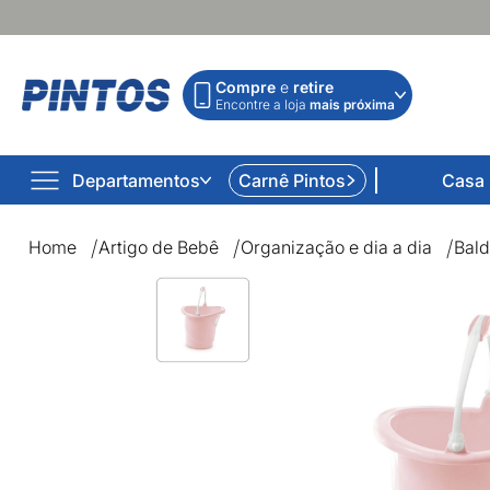
Compre
e
retire
Encontre a loja
mais próxima
Departamentos
Carnê Pintos
Casa
Home
Artigo de Bebê
Organização e dia a dia
Bald