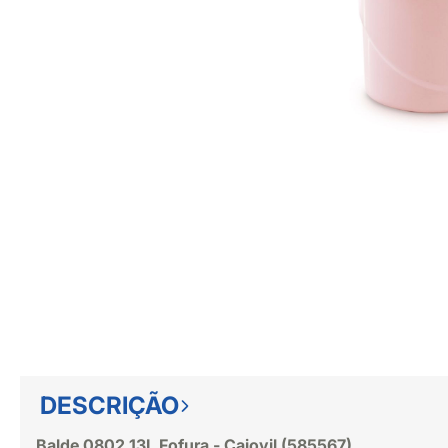
DESCRIÇÃO
Balde 0802 13L Fofura - Cajovil (585567)