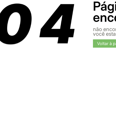
Pág
enc
não enco
você est
Voltar à p