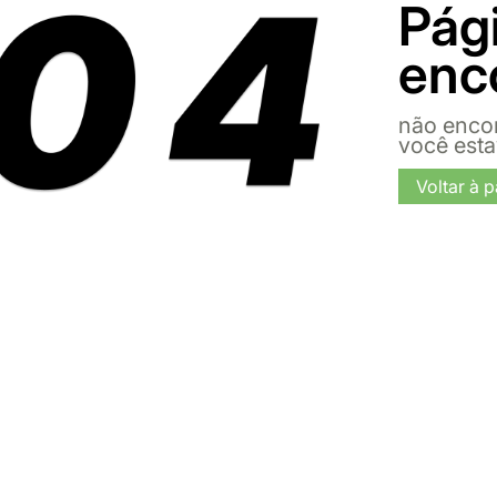
Pág
enc
não enco
você est
Voltar à p